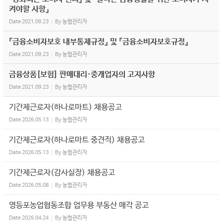
켜야할 사항』
Date
2021.09.23
By
농협관리자
『금융소비자보호 내부통제규정』 및 『금융소비자보호규정』
Date
2021.09.23
By
농협관리자
금융상품[보험] 판매대리·중개업자의 고지사항
Date
2021.09.23
By
농협관리자
기간제근로자(하나로마트) 채용공고
Date
2026.05.13
By
농협관리자
기간제근로자(하나로마트 중견직) 채용공고
Date
2026.05.13
By
농협관리자
기간제근로자(감사실장) 채용공고
Date
2026.05.08
By
농협관리자
영등포농업협동조합 업무용 부동산 매각 공고
Date
2026.04.24
By
농협관리자