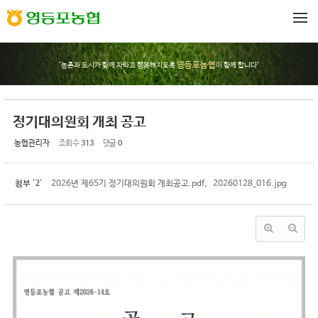
Sketchbook5, 스케치북5
Sketchbook5, 스케치북5
메뉴 건너뛰기
영등포농협
"농촌과 도시가 함께 자라고 행복해지도록
이 함께 합니다"
정기대의원회 개최 공고
농협관리자
조회 수
313
댓글
0
2
첨부
'
'
2026년 제65기 정기대의원회 개최공고.pdf
,
20260128_016.jpg