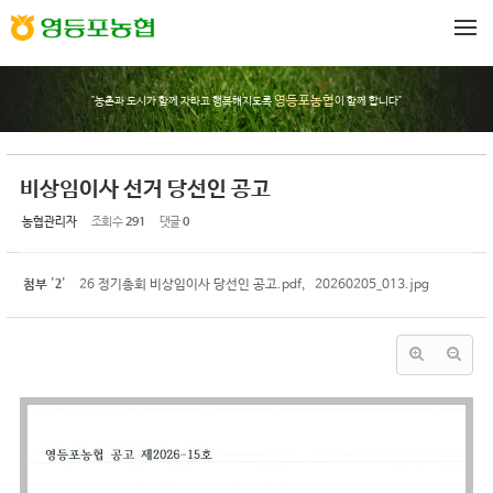
Sketchbook5, 스케치북5
Sketchbook5, 스케치북5
메뉴 건너뛰기
영등포농협
"농촌과 도시가 함께 자라고 행복해지도록
이 함께 합니다"
비상임이사 선거 당선인 공고
농협관리자
조회 수
291
댓글
0
2
첨부
'
'
26 정기총회 비상임이사 당선인 공고.pdf
,
20260205_013.jpg