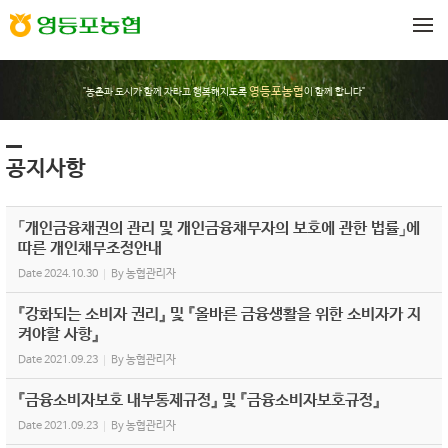
Sketchbook5, 스케치북5
Sketchbook5, 스케치북5
메뉴 건너뛰기
영등포농협
"농촌과 도시가 함께 자라고 행복해지도록
이 함께 합니다"
공지사항
「개인금융채권의 관리 및 개인금융채무자의 보호에 관한 법률」에
따른 개인채무조정안내
Date
2024.10.30
By
농협관리자
『강화되는 소비자 권리』 및 『올바른 금융생활을 위한 소비자가 지
켜야할 사항』
Date
2021.09.23
By
농협관리자
『금융소비자보호 내부통제규정』 및 『금융소비자보호규정』
Date
2021.09.23
By
농협관리자