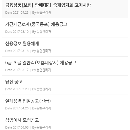
금융상품[보험] 판매대리·중개업자의 고지사항
Date
2021.09.23
By
농협관리자
기간제근로자(중국동포) 채용공고
Date
2017.03.10
By
농협관리자
신용정보 활용체제
Date
2017.03.13
By
농협관리자
6급 초급 일반직(보훈대상자) 채용공고
Date
2017.03.17
By
농협관리자
당선 공고
Date
2017.03.29
By
농협관리자
설계용역 입찰공고(긴급)
Date
2017.04.26
By
농협관리자
상임이사 모집공고
Date
2017.06.05
By
농협관리자