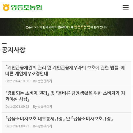
Sketchbook5, 스케치북5
Sketchbook5, 스케치북5
메뉴 건너뛰기
영등포농협
"농촌과 도시가 함께 자라고 행복해지도록
이 함께 합니다"
공지사항
「개인금융채권의 관리 및 개인금융채무자의 보호에 관한 법률」에
따른 개인채무조정안내
Date
2024.10.30
By
농협관리자
『강화되는 소비자 권리』 및 『올바른 금융생활을 위한 소비자가 지
켜야할 사항』
Date
2021.09.23
By
농협관리자
『금융소비자보호 내부통제규정』 및 『금융소비자보호규정』
Date
2021.09.23
By
농협관리자