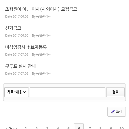
조합원이 아닌 이사(사외이사) 모집공고
Date
2017.06.05
By
농협관리자
선거공고
Date
2017.06.30
By
농협관리자
비상임감사 후보자등록
Date
2017.07.05
By
농협관리자
무투표 실시 안내
Date
2017.07.05
By
농협관리자
검색
쓰기
Prev
1
2
3
4
5
6
7
8
9
10