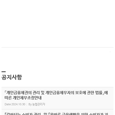
공지사항
「개인금융채권의 관리 및 개인금융채무자의 보호에 관한 법률」에
따른 개인채무조정안내
Date
2024.10.30
By
농협관리자
『강화되는 소비자 권리』 및 『올바른 금융생활을 위한 소비자가 지