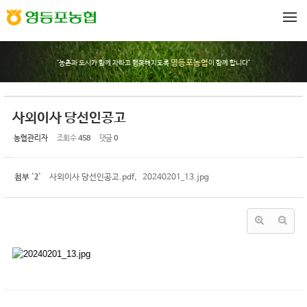
Sketchbook5, 스케치북5
Sketchbook5, 스케치북5
메뉴 건너뛰기
영등포농협
"농촌과 도시가 함께 자라고 행복해지도록
이 함께 합니다"
사외이사 당선인공고
농협관리자
조회 수
458
댓글
0
2
첨부
'
'
사외이사 당선인공고.pdf
,
20240201_13.jpg