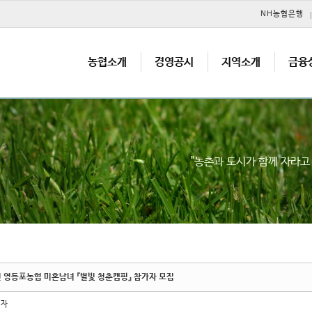
메뉴 건너뛰기
NH농협은행
농협소개
경영공시
지역소개
금융
"농촌과 도시가 함께 자라
년 영등포농협 미혼남녀 『별빛 청춘캠핑』 참가자 모집
리자