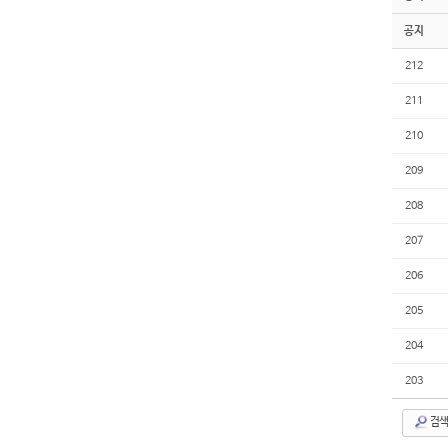
공지
212
211
210
209
208
207
206
205
204
203
검색