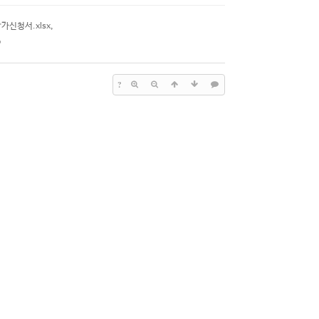
가신청서.xlsx
,
p
?