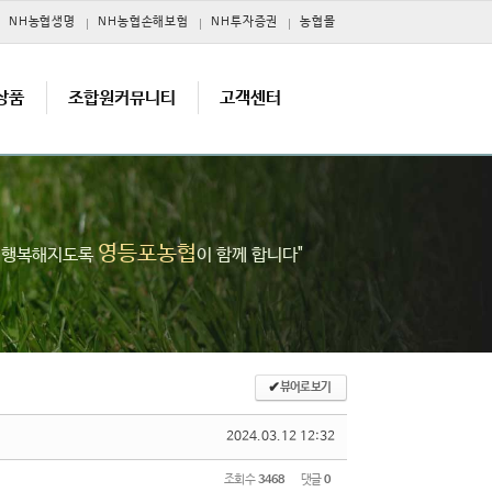
NH농협생명
NH농협손해보험
NH투자증권
농협몰
상품
조합원커뮤니티
고객센터
영등포농협
고 행복해지도록
이 함께 합니다"
✔
뷰어로 보기
2024.03.12 12:32
조회 수
3468
댓글
0