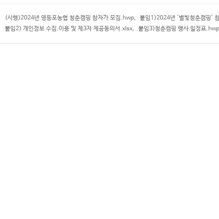
(시행)2024년 영등포농협 청춘캠핑 참자가 모집.hwp
,
붙임1)2024년 '별빛청춘캠핑' 참
붙임2) 개인정보 수집.이용 및 제3자 제공동의서.xlsx
,
붙임3)청춘캠핑 행사 일정표.hw