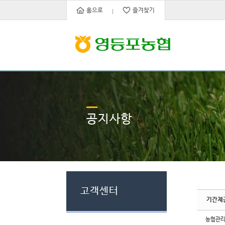
Sketchbook5, 스케치북5
Sketchbook5, 스케치북5
홈으로
즐겨찾기
공지사항
고객센터
기간제
농협관