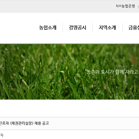
메뉴 건너뛰기
NH농협은행
농협소개
경영공시
지역소개
금융
"농촌과 도시가 함께 자라
근로자 (채권관리실장) 채용 공고
리자