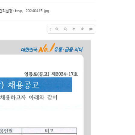
리실장).hwp
,
20240415.jpg
?