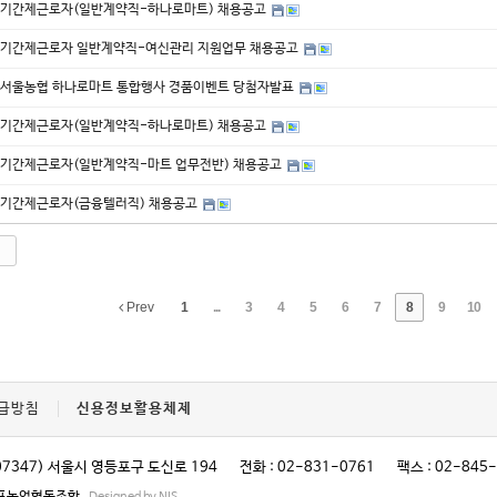
기간제근로자(일반계약직-하나로마트) 채용공고
기간제근로자 일반계약직-여신관리 지원업무 채용공고
서울농협 하나로마트 통합행사 경품이벤트 당첨자발표
기간제근로자(일반계약직-하나로마트) 채용공고
기간제근로자(일반계약직-마트 업무전반) 채용공고
기간제근로자(금융텔러직) 채용공고
Prev
1
...
3
4
5
6
7
8
9
10
급방침
신용정보활용체제
07347) 서울시 영등포구 도신로 194
전화 : 02-831-0761
팩스 : 02-845