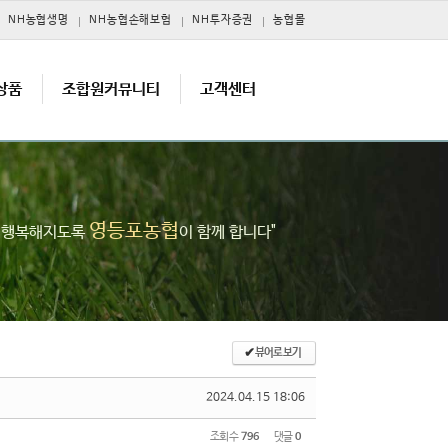
NH농협생명
NH농협손해보험
NH투자증권
농협몰
상품
조합원커뮤니티
고객센터
영등포농협
고 행복해지도록
이 함께 합니다"
✔
뷰어로 보기
2024.04.15 18:06
조회 수
796
댓글
0