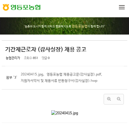
Sketchbook5, 스케치북5
Sketchbook5, 스케치북5
메뉴 건너뛰기
영등포농협
"농촌과 도시가 함께 자라고 행복해지도록
이 함께 합니다"
기간제근로자 (감사실장) 채용 공고
농협관리자
조회 수
851
댓글
0
20240415.jpg
,
영등포농협 채용공고문(감사실장).pdf
,
3
첨부
'
'
지원자서약서 및 채용서류 반환청구서(감사실장).hwp