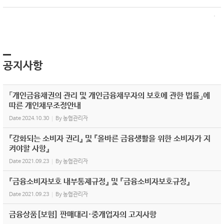
공지사항
「개인금융채권의 관리 및 개인금융채무자의 보호에 관한 법률」에
따른 개인채무조정안내
Date
2024.10.30
By
농협관리자
『강화되는 소비자 권리』 및 『올바른 금융생활을 위한 소비자가 지
켜야할 사항』
Date
2021.09.23
By
농협관리자
『금융소비자보호 내부통제규정』 및 『금융소비자보호규정』
Date
2021.09.23
By
농협관리자
금융상품[보험] 판매대리·중개업자의 고지사항