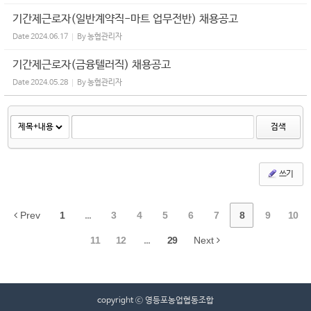
기간제근로자(일반계약직-마트 업무전반) 채용공고
Date
2024.06.17
By
농협관리자
기간제근로자(금융텔러직) 채용공고
Date
2024.05.28
By
농협관리자
검색
쓰기
Prev
1
...
3
4
5
6
7
8
9
10
11
12
...
29
Next
copyright ⓒ 영등포농업협동조합