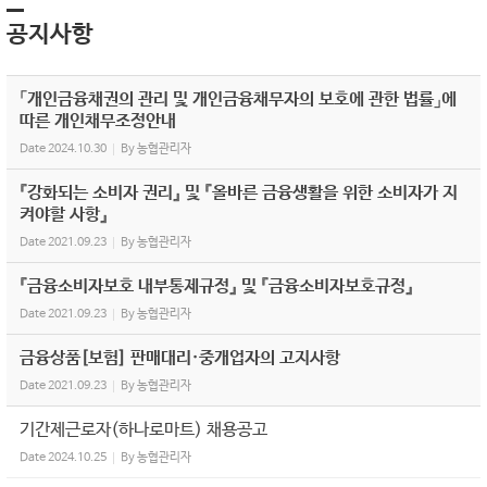
공지사항
「개인금융채권의 관리 및 개인금융채무자의 보호에 관한 법률」에
따른 개인채무조정안내
Date
2024.10.30
By
농협관리자
『강화되는 소비자 권리』 및 『올바른 금융생활을 위한 소비자가 지
켜야할 사항』
Date
2021.09.23
By
농협관리자
『금융소비자보호 내부통제규정』 및 『금융소비자보호규정』
Date
2021.09.23
By
농협관리자
금융상품[보험] 판매대리·중개업자의 고지사항
Date
2021.09.23
By
농협관리자
기간제근로자(하나로마트) 채용공고
Date
2024.10.25
By
농협관리자