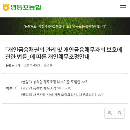
Sketchbook5, 스케치북5
Sketchbook5, 스케치북5
메뉴 건너뛰기
영등포농협
"농촌과 도시가 함께 자라고 행복해지도록
이 함께 합니다"
「개인금융채권의 관리 및 개인금융채무자의 보호에
관한 법률」에 따른 개인채무조정안내
농협관리자
조회 수
4059
댓글
0
(붙임1) 농축협 채무조정 내부기준 모범안.pdf
,
3
첨부
'
'
(붙임2) 농축협 채무조정 안내.pdf
,
(붙임3) 채무자용 서식(채무조정요청서, 채무조정안).pdf