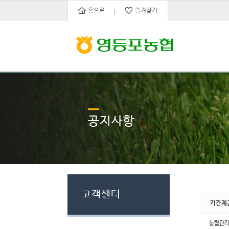
Sketchbook5, 스케치북5
Sketchbook5, 스케치북5
홈으로
즐겨찾기
공지사항
고객센터
기간제
농협관