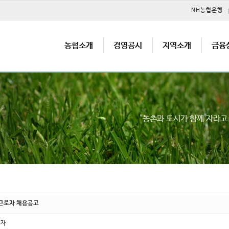
메뉴 건너뛰기
NH농협은행
농협소개
경영공시
지역소개
금융
"농촌과 도시가 함께 자라
근로자 채용공고
리자