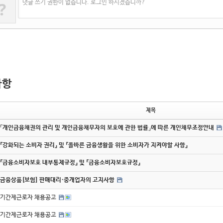
?
댓글 쓰기 권한이 없습니다. 로그인 하시겠습니까?
사항
제목
「개인금융채권의 관리 및 개인금융채무자의 보호에 관한 법률」에 따른 개인채무조정안내
『강화되는 소비자 권리』 및 『올바른 금융생활을 위한 소비자가 지켜야할 사항』
『금융소비자보호 내부통제규정』 및 『금융소비자보호규정』
금융상품[보험] 판매대리·중개업자의 고지사항
기간제근로자 채용공고
기간제근로자 채용공고