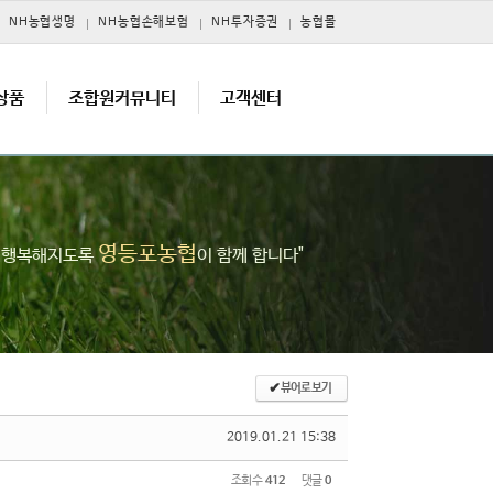
NH농협생명
NH농협손해보험
NH투자증권
농협몰
상품
조합원커뮤니티
고객센터
영등포농협
고 행복해지도록
이 함께 합니다"
✔
뷰어로 보기
2019.01.21 15:38
조회 수
412
댓글
0