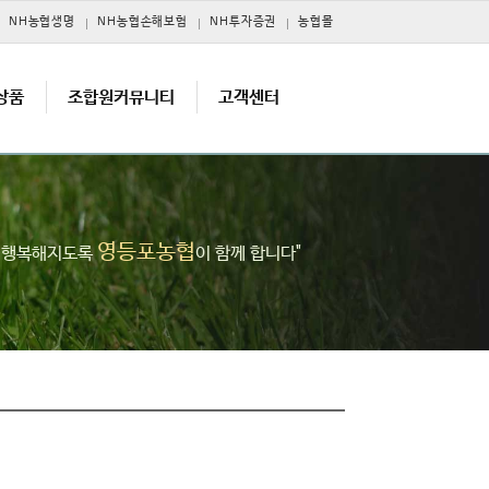
NH농협생명
NH농협손해보험
NH투자증권
농협몰
상품
조합원커뮤니티
고객센터
영등포농협
고 행복해지도록
이 함께 합니다"