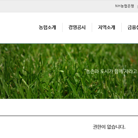
메뉴 건너뛰기
NH농협은행
농협소개
경영공시
지역소개
금융
"농촌과 도시가 함께 자라
권한이 없습니다.