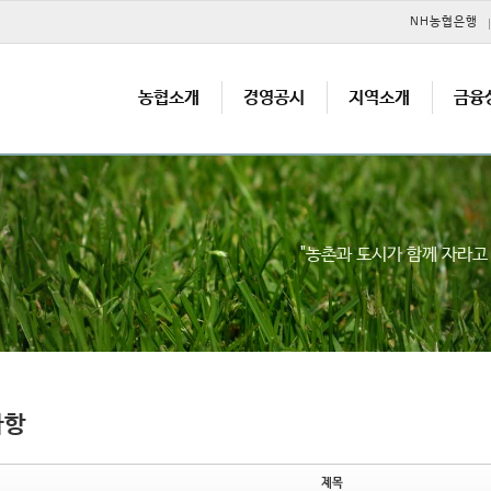
메뉴 건너뛰기
NH농협은행
농협소개
경영공시
지역소개
금융
"농촌과 도시가 함께 자라
사항
제목