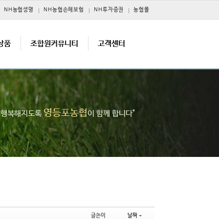
NH농협생명
NH농협손해보험
NH투자증권
농협몰
상품
조합원커뮤니티
고객센터
영등포농협
고 행복해지도록
이 함께 합니다"
글쓴이
날짜