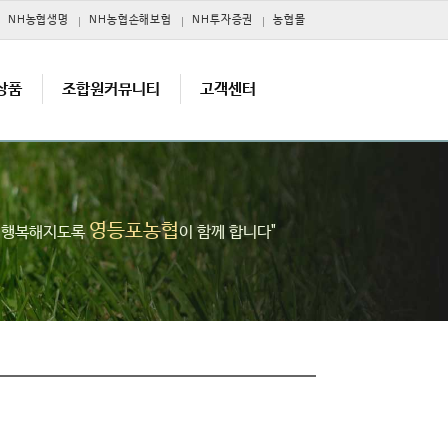
NH농협생명
NH농협손해보험
NH투자증권
농협몰
상품
조합원커뮤니티
고객센터
영등포농협
고 행복해지도록
이 함께 합니다"