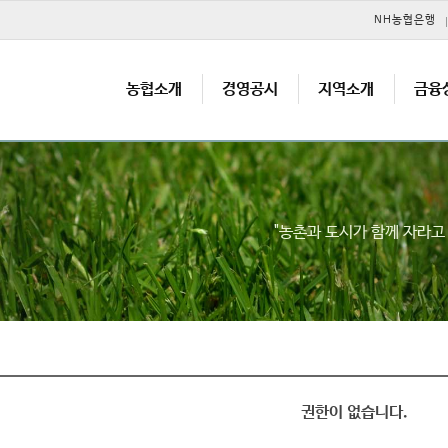
메뉴 건너뛰기
NH농협은행
농협소개
경영공시
지역소개
금융
"농촌과 도시가 함께 자라
권한이 없습니다.