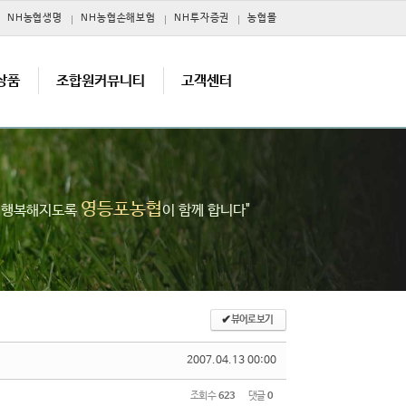
NH농협생명
NH농협손해보험
NH투자증권
농협몰
상품
조합원커뮤니티
고객센터
영등포농협
고 행복해지도록
이 함께 합니다"
✔
뷰어로 보기
2007.04.13 00:00
조회 수
623
댓글
0