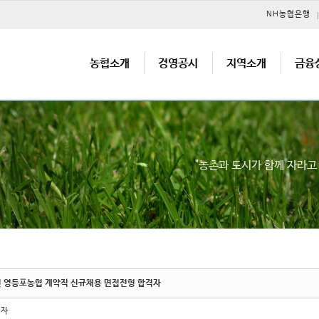
메뉴 건너뛰기
NH농협은행
농협소개
경영공시
지역소개
금융
"농촌과 도시가 함께 자라
년 영등포농협 계약직 신규채용 면접전형 합격자
리자