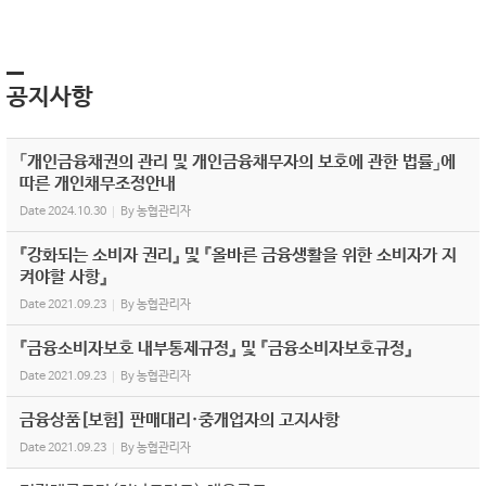
공지사항
「개인금융채권의 관리 및 개인금융채무자의 보호에 관한 법률」에
따른 개인채무조정안내
Date
2024.10.30
By
농협관리자
『강화되는 소비자 권리』 및 『올바른 금융생활을 위한 소비자가 지
켜야할 사항』
Date
2021.09.23
By
농협관리자
『금융소비자보호 내부통제규정』 및 『금융소비자보호규정』
Date
2021.09.23
By
농협관리자
금융상품[보험] 판매대리·중개업자의 고지사항
Date
2021.09.23
By
농협관리자