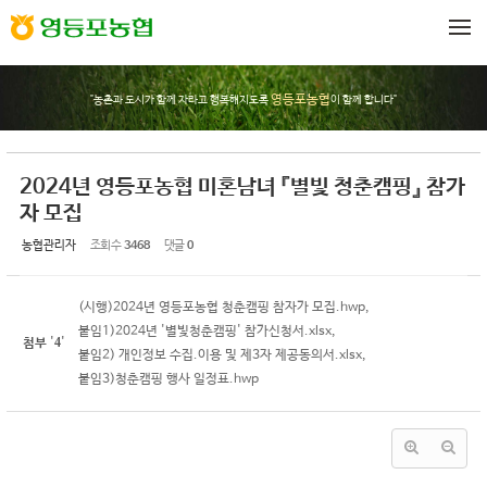
Sketchbook5, 스케치북5
Sketchbook5, 스케치북5
메뉴 건너뛰기
영등포농협
"농촌과 도시가 함께 자라고 행복해지도록
이 함께 합니다"
2024년 영등포농협 미혼남녀 『별빛 청춘캠핑』 참가
자 모집
농협관리자
조회 수
3468
댓글
0
(시행)2024년 영등포농협 청춘캠핑 참자가 모집.hwp
,
붙임1)2024년 '별빛청춘캠핑' 참가신청서.xlsx
,
4
첨부
'
'
붙임2) 개인정보 수집.이용 및 제3자 제공동의서.xlsx
,
붙임3)청춘캠핑 행사 일정표.hwp