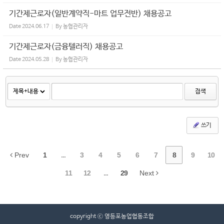
기간제근로자(일반계약직-마트 업무전반) 채용공고
Date
2024.06.17
By
농협관리자
기간제근로자(금융텔러직) 채용공고
Date
2024.05.28
By
농협관리자
검색
쓰기
Prev
1
...
3
4
5
6
7
8
9
10
11
12
...
29
Next
copyright ⓒ 영등포농업협동조합