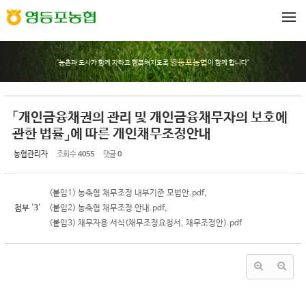
Sketchbook5, 스케치북5
Sketchbook5, 스케치북5
메뉴 건너뛰기
영등포농협
"농촌과 도시가 함께 자라고 행복해지도록
이 함께 합니다"
「개인금융채권의 관리 및 개인금융채무자의 보호에
관한 법률」에 따른 개인채무조정안내
농협관리자
조회 수
4055
댓글
0
(붙임1) 농축협 채무조정 내부기준 모범안.pdf
,
3
첨부
'
'
(붙임2) 농축협 채무조정 안내.pdf
,
(붙임3) 채무자용 서식(채무조정요청서, 채무조정안).pdf