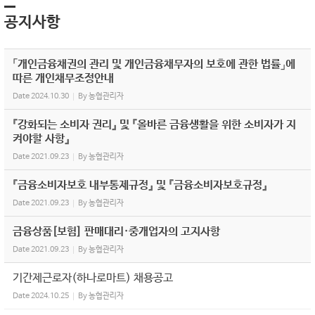
공지사항
「개인금융채권의 관리 및 개인금융채무자의 보호에 관한 법률」에
따른 개인채무조정안내
Date
2024.10.30
By
농협관리자
『강화되는 소비자 권리』 및 『올바른 금융생활을 위한 소비자가 지
켜야할 사항』
Date
2021.09.23
By
농협관리자
『금융소비자보호 내부통제규정』 및 『금융소비자보호규정』
Date
2021.09.23
By
농협관리자
금융상품[보험] 판매대리·중개업자의 고지사항
Date
2021.09.23
By
농협관리자
기간제근로자(하나로마트) 채용공고
Date
2024.10.25
By
농협관리자