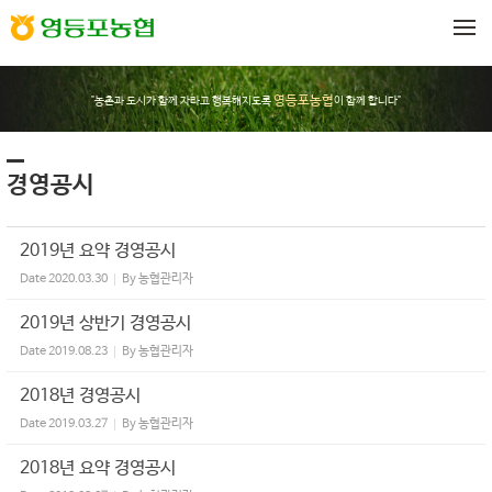
Sketchbook5, 스케치북5
Sketchbook5, 스케치북5
메뉴 건너뛰기
영등포농협
"농촌과 도시가 함께 자라고 행복해지도록
이 함께 합니다"
경영공시
2019년 요약 경영공시
Date
2020.03.30
By
농협관리자
2019년 상반기 경영공시
Date
2019.08.23
By
농협관리자
2018년 경영공시
Date
2019.03.27
By
농협관리자
2018년 요약 경영공시