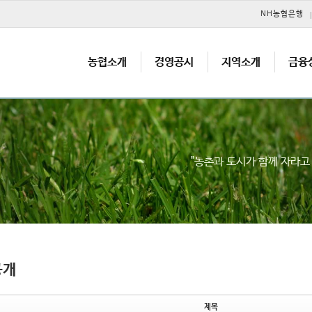
메뉴 건너뛰기
NH농협은행
농협소개
경영공시
지역소개
금융
"농촌과 도시가 함께 자라
공개
제목