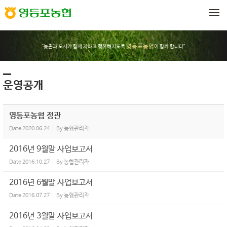
Sketchbook5, 스케치북5
Sketchbook5, 스케치북5
메뉴 건너뛰기
영등포농협
"농촌과 도시가 함께 자라고 행복해지도록
이 함께 합니다"
운영공개
영등포농협 정관
Date
2020.06.24
By
농협관리자
2016년 9월말 사업보고서
Date
2016.10.27
By
농협관리자
2016년 6월말 사업보고서
Date
2016.07.27
By
농협관리자
2016년 3월말 사업보고서